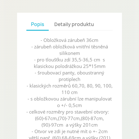
Popis
Detaily produktu
- Obložková zárubeň 36cm
- z
árubeň obložková vnitřní těsněná
silikonem
- pro tloušťku zdí 35,5-36,5 cm s
klasickou polodrážkou 25*15mm
- šroubovací panty, oboustranný
protiplech
- klasických rozměrů 60,70, 80, 90, 100,
110 cm
- s obložkovou zárubní lze manipulovat
o +/- 0,5cm
- celkové rozměry pro stavební otvory:
(60)-67cm,(70)-77cm,(80)-87cm,
(90)-97cm
a výšky 201cm
- Otvor ve zdi je nutné mít o +- 2cm
větší např. (60) 68-69cm a výšky (201)