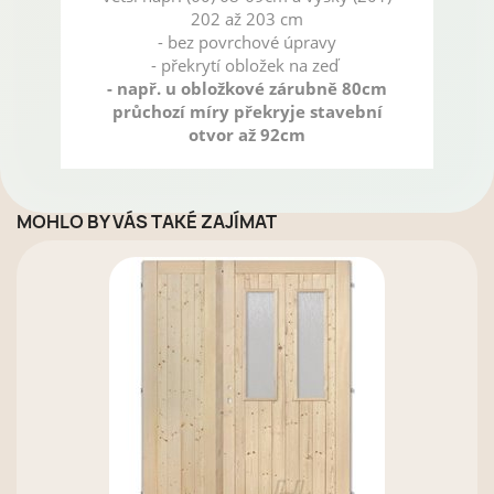
202 až 203 cm
- bez povrchové úpravy
- překrytí obložek na zeď
- např. u obložkové zárubně 80cm
průchozí míry překryje stavební
otvor až 92cm
MOHLO BY VÁS TAKÉ ZAJÍMAT