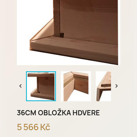


36CM OBLOŽKA HDVERE
5 566 Kč