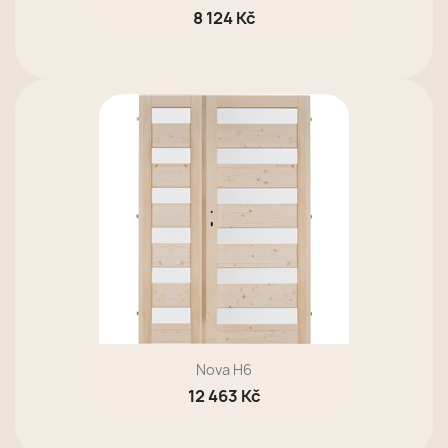
8 124 Kč
Nova H6
12 463 Kč