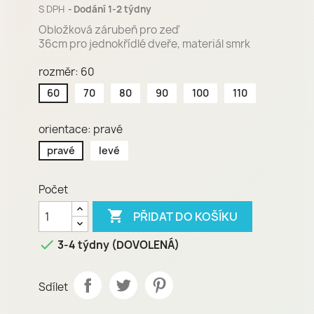
S DPH
Dodání 1-2 týdny
Obložková zárubeň pro zeď
36cm pro jednokřídlé dveře, materiál smrk
rozměr: 60
60
70
80
90
100
110
orientace: pravé
pravé
levé
Počet

PŘIDAT DO KOŠÍKU

3-4 týdny (DOVOLENÁ)
Sdílet