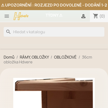
shopping_cart


(0)
search
Domů
RÁMY, OBLOŽKY
OBLOŽKOVÉ
36cm
obložka Hdvere