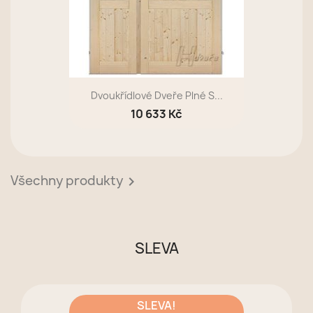
Dvoukřídlové Dveře Plné S...
10 633 Kč
Všechny produkty

SLEVA
SLEVA!