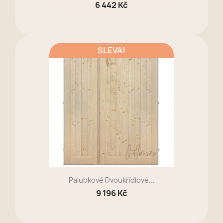
6 442 Kč
SLEVA!
Palubkové Dvoukřídlové...
9 196 Kč