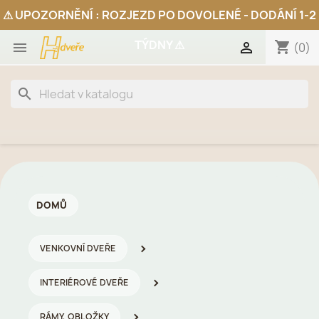
shopping_cart


(0)
search
DOMŮ
VENKOVNÍ DVEŘE
INTERIÉROVÉ DVEŘE
RÁMY, OBLOŽKY