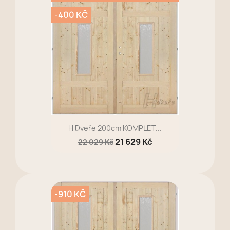
-400 KČ
H Dveře 200cm KOMPLET...
21 629 Kč
22 029 Kč
-910 KČ