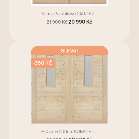
Vrata Palubkové 240/197...
20 990 Kč
21 900 Kč
SLEVA!
-350 KČ
H Dveře 200cm KOMPLET...