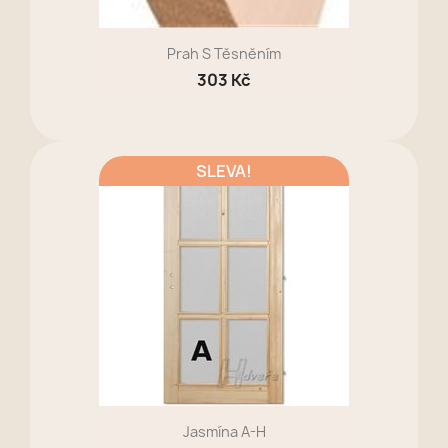
Prah S Těsněním
303 Kč
SLEVA!
Jasmína A-H