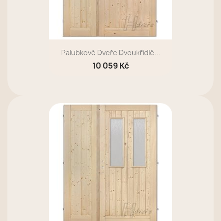
Palubkové Dveře Dvoukřídlé...
10 059 Kč