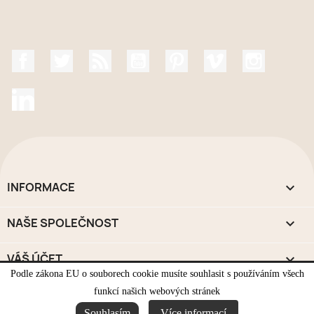
Facebook
Twitter
Rss
YouTube
Pinterest
Vimeo
Instagr
LinkedIn
INFORMACE

NAŠE SPOLEČNOST

VÁŠ ÚČET

Podle zákona EU o souborech cookie musíte souhlasit s používáním všech
funkcí našich webových stránek
INFORMACE O OBCHODU
keyboard_arrow_down
Souhlasím
Více informací