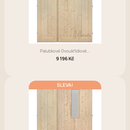
Palubkové Dvoukřídlové...
9 196 Kč
SLEVA!