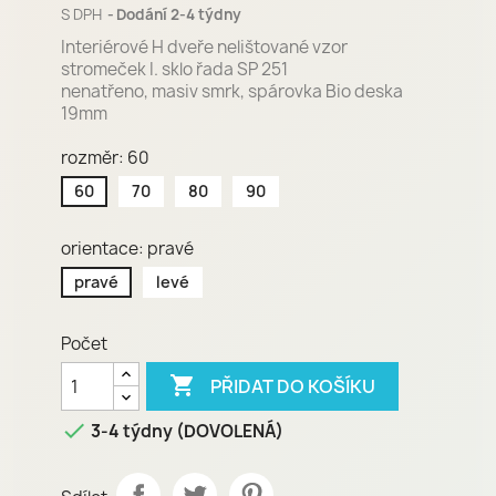
S DPH
Dodání 2-4 týdny
Interiérové H dveře nelištované vzor
stromeček I. sklo řada SP 251
nenatřeno, masiv smrk, spárovka Bio deska
19mm
rozměr: 60
60
70
80
90
orientace: pravé
pravé
levé
Počet

PŘIDAT DO KOŠÍKU

3-4 týdny (DOVOLENÁ)