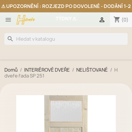
shopping_cart


(0)
search
Domů
INTERIÉROVÉ DVEŘE
NELIŠTOVANÉ
H
dveře řada SP 251