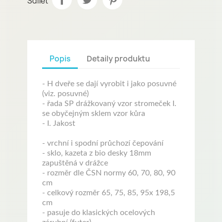
Sdílet
Popis
Detaily produktu
- H dveře se dají vyrobit i jako posuvné
(viz. posuvné)
- řada SP drážkovaný vzor stromeček I.
se obyčejným sklem vzor kůra
- I. Jakost
- vrchní i spodní průchozí čepování
- sklo, kazeta z bio desky 18mm
zapuštěná v drážce
- rozměr dle ČSN normy 60, 70, 80, 90
cm
- celkový rozměr 65, 75, 85, 95x 198,5
cm
- pasuje do klasických ocelových