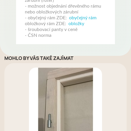
zárubní (futer)
- možnost objednání dřevěného rámu
nebo obložkových zárubní
- obyčejný rám ZDE:
obyčejný rám
obložkový rám ZDE:
obložky
- šroubovací panty v ceně
- ČSN norma
MOHLO BY VÁS TAKÉ ZAJÍMAT