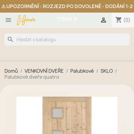
shopping_cart


(0)
search
Domů
VENKOVNÍ DVEŘE
Palubkové
SKLO
Palubkové dveře quatro