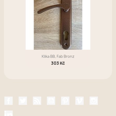
Klika BB, Fab Bronz
303 Kč
Facebook
Twitter
Rss
YouTube
Pinterest
Vimeo
Instagr
LinkedIn