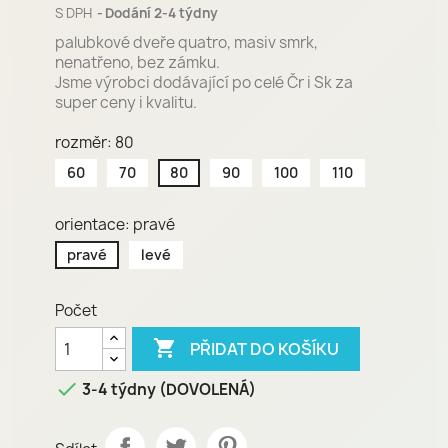
S DPH
Dodání 2-4 týdny
palubkové dveře quatro, masiv smrk,
nenatřeno, bez zámku.
Jsme výrobci dodávající po celé Čr i Sk za
super ceny i kvalitu.
rozměr: 80
60
70
80
90
100
110
orientace: pravé
pravé
levé
Počet

PŘIDAT DO KOŠÍKU

3-4 týdny (DOVOLENÁ)