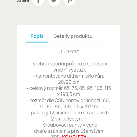
Sdílet
Popis
Detaily produktu
- I. Jakost
- vrchní i spodní průchozí čepování
- vnitřní výztuže
- namontováno ditherm sklo kůra
20/20 cm
- celkový rozměr 65, 75, 85, 95, 105, 115
x 198,5 cm
- rozměr dle ČSN normy průchozí: 60,
70, 80, 90, 100, 110 x 197cm
- palubky 12,5mm z obou stran, uvnitř
2 cm polystyren
- šroubovací panty v ceně
dveře s rámem a příslušenstvím