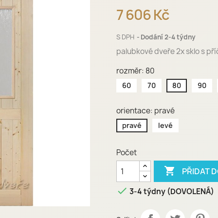
7 606 Kč
S DPH
Dodání 2-4 týdny
palubkové dveře 2x sklo s př
rozměr: 80
60
70
80
90
orientace: pravé
pravé
levé
Počet

PŘIDAT 

3-4 týdny (DOVOLENÁ)