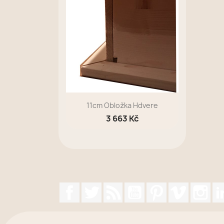
11cm Obložka Hdvere
3 663 Kč
Facebook
Twitter
Rss
YouTube
Pinterest
Vimeo
Ins