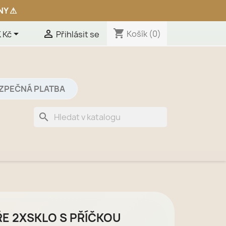
shopping_cart


Košík
(0)
 Kč
Přihlásit se
ZPEČNÁ PLATBA
search
E 2XSKLO S PŘÍČKOU