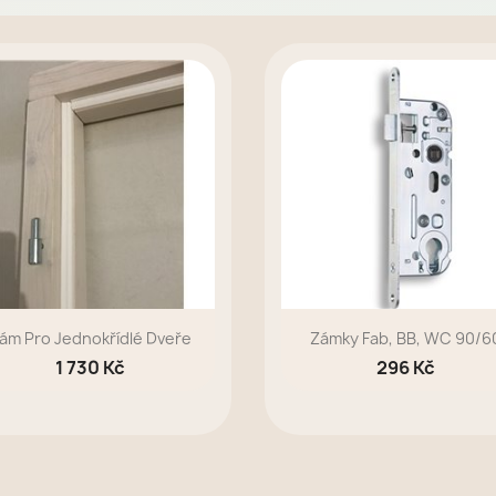
ám Pro Jednokřídlé Dveře
Zámky Fab, BB, WC 90/6
1 730 Kč
296 Kč