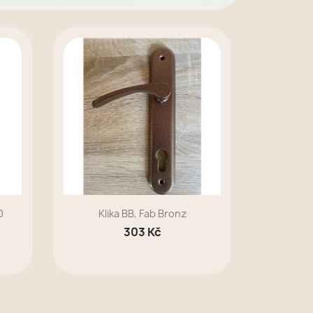
0
Klika BB, Fab Bronz
303 Kč