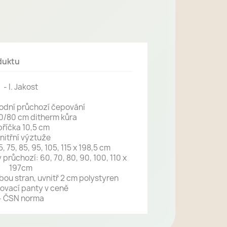
duktu
- I. Jakost
spodní průchozí čepování
20/80 cm ditherm kůra
příčka 10,5 cm
vnitřní výztuže
, 75, 85, 95, 105, 115 x 198,5 cm
průchozí: 60, 70, 80, 90, 100, 110 x
197cm
bou stran, uvnitř 2 cm polystyren
ovací panty v ceně
- ČSN norma