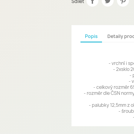
Sdílet
Popis
Detaily pro
- vrchní i 
- 2xsklo 
- 
- 
- celkový rozměr 65
- rozměr dle ČSN normy 
- palubky 12,5mm z o
- šroub