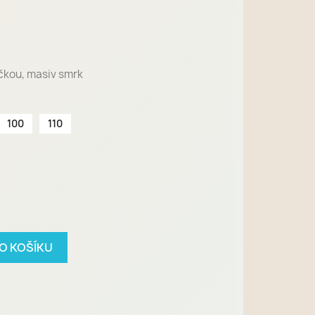
íčkou, masiv smrk
100
110
DO KOŠÍKU