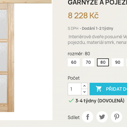
GARNÝŽE A POJE
8 228 Kč
S DPH
Dodání 1-2 týdny
Interiérové dveře
posuvné Ve
pojezdu, materiál smrk, nena
rozměr: 80
60
70
80
90
Počet

PŘIDAT 

3-4 týdny (DOVOLENÁ)
Sdílet