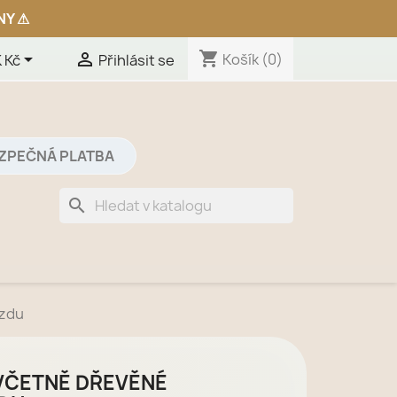
shopping_cart


Košík
(0)
 Kč
Přihlásit se
ZPEČNÁ PLATBA
search
ezdu
VČETNĚ DŘEVĚNÉ