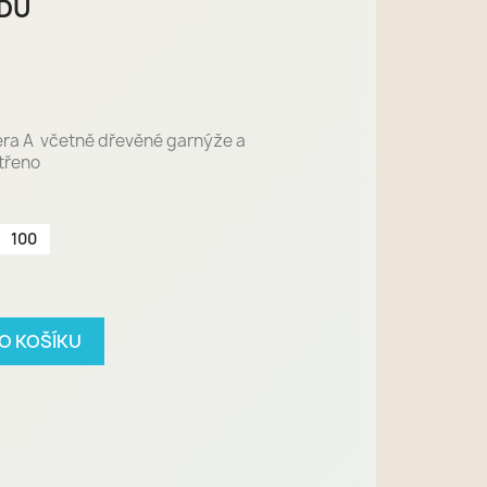
ZDU
ra A včetně dřevěné garnýže a
třeno
100
DO KOŠÍKU