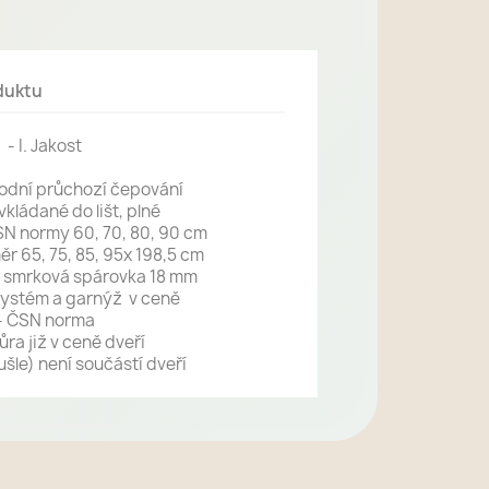
duktu
- I. Jakost
spodní průchozí čepování
vkládané do lišt, plné
SN normy 60, 70, 80, 90 cm
ěr 65, 75, 85, 95x 198,5 cm
í smrková spárovka 18 mm
systém a garnýž v ceně
- ČSN norma
kůra již v ceně dveří
ušle) není
součástí dveří