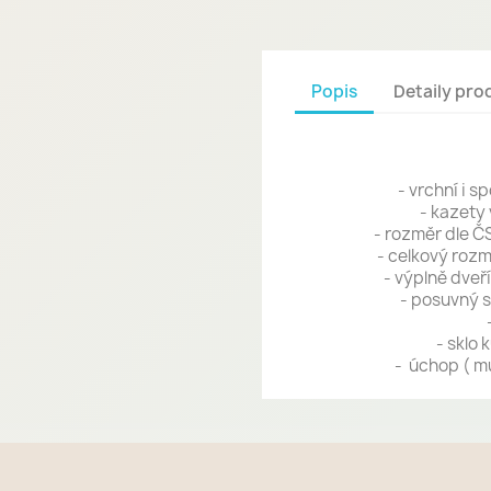
Popis
Detaily pro
- vrchní i 
- kazety 
- rozměr dle Č
- celkový rozm
- výplně dveř
- posuvný 
- sklo 
- úchop ( m