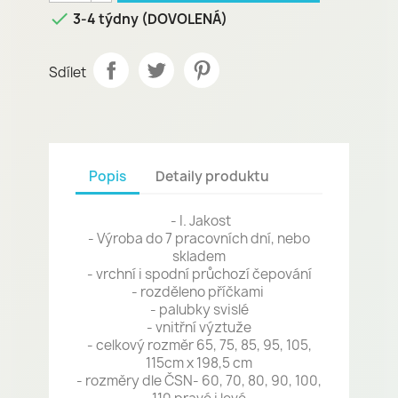

3-4 týdny (DOVOLENÁ)
Sdílet
Popis
Detaily produktu
- I. Jakost
- Výroba do 7 pracovních dní, nebo
skladem
- vrchní i spodní průchozí čepování
- rozděleno příčkami
- palubky svislé
- vnitřní výztuže
- celkový rozměr 65, 75, 85, 95, 105,
115cm x 198,5 cm
- rozměry dle ČSN- 60, 70, 80, 90, 100,