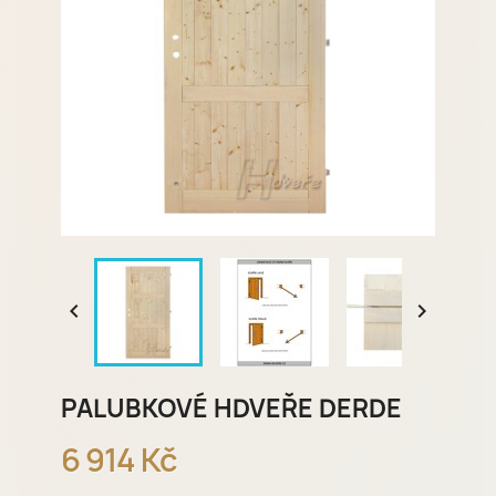


PALUBKOVÉ HDVEŘE DERDE
6 914 Kč