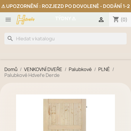
shopping_cart


(0)
search
Domů
VENKOVNÍ DVEŘE
Palubkové
PLNÉ
Palubkové Hdveře Derde