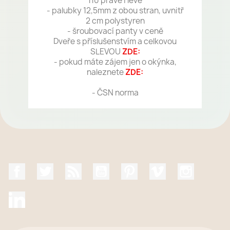
110 pravé i levé
- palubky 12,5mm z obou stran, uvnitř
2 cm polystyren
- šroubovací panty v ceně
Dveře s příslušenstvím a celkovou
SLEVOU
ZDE:
- pokud máte zájem jen o okýnka,
naleznete
ZDE:
- ČSN norma
Facebook
Twitter
Rss
YouTube
Pinterest
Vimeo
Instagr
LinkedIn