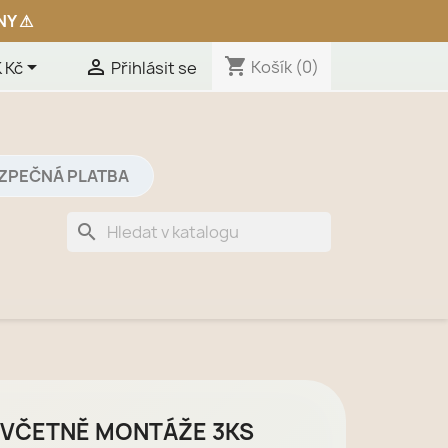
shopping_cart


Košík
(0)
 Kč
Přihlásit se
ZPEČNÁ PLATBA
search
P VČETNĚ MONTÁŽE 3KS