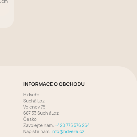
90cm
INFORMACE O OBCHODU
H dveře
Suchá Loz
Volenov 75
687 53 Such áLoz
Česko
Zavolejte nám:
+420 775 576 264
Napište nám:
info@hdvere.cz