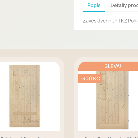
Popis
Detaily pro
Závěs dveřní JP TKZ Poln
SLEVA!
-300 KČ