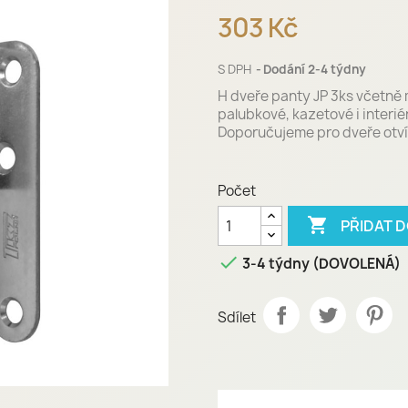
303 Kč
S DPH
Dodání 2-4 týdny
H dveře panty JP 3ks včetně 
palubkové, kazetové i interié
Doporučujeme pro dveře otví
Počet

PŘIDAT 

3-4 týdny (DOVOLENÁ)
Sdílet