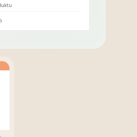
duktu
á