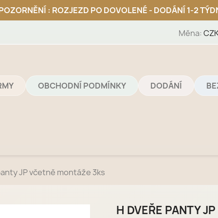
Měna:
CZK
IRMY
OBCHODNÍ PODMÍNKY
DODÁNÍ
BE
panty JP včetně montáže 3ks
H DVEŘE PANTY J