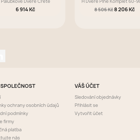
Palubkové Dveře Crete
H Dveře Plné Komplet 60-
6 914 Kč
8 206 Kč
8 506 Kč
tagram
LinkedIn
 SPOLEČNOST
VÁŠ ÚČET
í
Sledování objednávky
ky ochrany osobních údajů
Přihlásit se
dní podmínky
Vytvořit účet
e firmy
ná platba
tujte nás