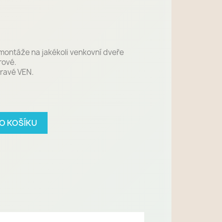
montáže na jakékoli venkovní dveře
rové.
ravé VEN.
DO KOŠÍKU