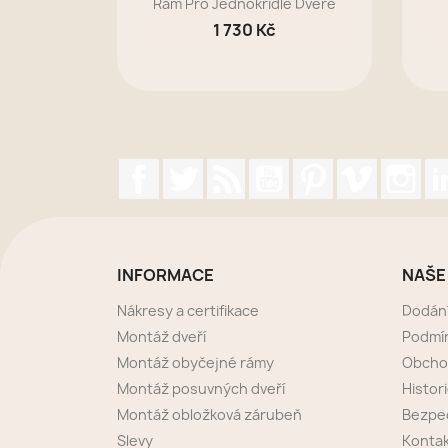
Rám Pro Jednokřídlé Dveře
1 730 Kč
Facebook
Twitter
Rss
YouTube
Pinterest
Vimeo
Ins
INFORMACE
NAŠE
Nákresy a certifikace
Dodán
Montáž dveří
Podmín
Montáž obyčejné rámy
Obcho
Montáž posuvných dveří
Histori
Montáž obložková zárubeň
Bezpeč
Slevy
Kontak