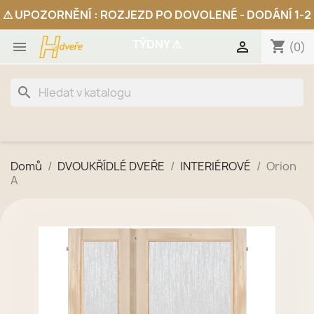
shopping_cart


(0)
search
Domů
DVOUKŘÍDLÉ DVEŘE
INTERIÉROVÉ
Orion
A