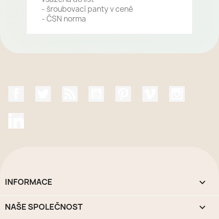
- šroubovací panty v ceně
- ČSN norma
Facebook
Twitter
Rss
YouTube
Pinterest
Vimeo
Instagr
LinkedIn
INFORMACE

NAŠE SPOLEČNOST
