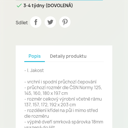

3-4 týdny (DOVOLENÁ)
Sdílet
Popis
Detaily produktu
- I. Jakost
- vrchní i spodní průchozí čepování
- průchozí rozměr dle ČSN Normy 125,
145, 160, 180 x 197 cm
- rozměr celkový výrobní včetně rámu
137, 157, 172, 192 x 203 cm
- rozdělení křídel na půl i mimo střed
dle rozměru
- výplně dveří smrková spárovka 18mm
vsazená do lišt