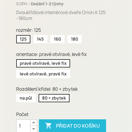
S DPH
Dodání 1-2 týdny
Dvoukřídlové interiérové dveře Orion A 125
-180cm
rozměr: 125
125
145
160
180
orientace: pravé otvíravé, levé fix
pravé otvíravé, levé fix
levé otvíravé, pravé fix
Rozdělení křídel: 80 + zbytek
na půl
80 + zbytek
Počet

PŘIDAT DO KOŠÍKU