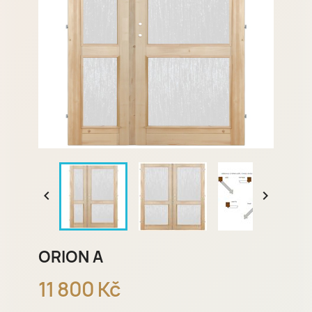


ORION A
11 800 Kč