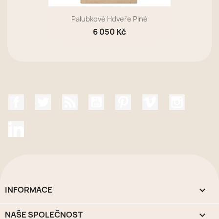
Palubkové Hdveře Plné
6 050 Kč
Facebook
Twitter
Rss
YouTube
Pinterest
Vimeo
Instagr
LinkedIn
INFORMACE

NAŠE SPOLEČNOST
