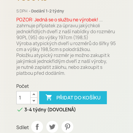
S DPH
Dodání 1-2 týdny
POZOR: Jedná se o službu ne výrobek!
...
zahrnuje příplatek za úpravu jakýchkoli
jednokřídlých dveří z naší nabídky do rozměru
90PL (95) do výšky 197cm (198,5)
Výroba atypických dveří u rozměrů do šířky 95
cm a výšky 198,5cm s polodrážkou.
Položku atypický rozměr je možno zakupit k
jakýmkoli jednokřídlým dveří z naší výroby,
je nutné zaplatit zálohu, nebo zakoupit s
platbou před dodáním.
Počet

PŘIDAT DO KOŠÍKU

3-4 týdny (DOVOLENÁ)
Sdílet