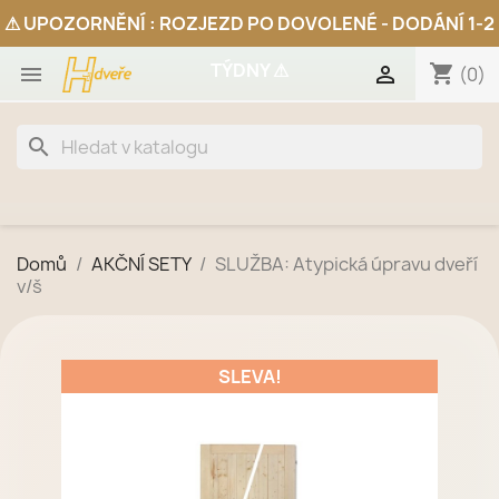
shopping_cart


(0)
search
Domů
AKČNÍ SETY
SLUŽBA: Atypická úpravu dveří
v/š
SLEVA!